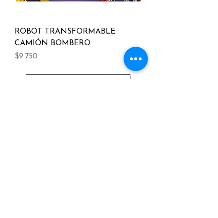
ROBOT TRANSFORMABLE
CAMIÓN BOMBERO
Precio
$9.750
Cargar más
Necesitas ayuda?
+56977192219