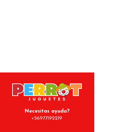
empujarlo, vuelve a pararse solo
gracias a su base con peso, lo que
lo hace ideal para juegos activos y
entretenidos.
Perfecto para liberar energía,
mejorar la coordinación y fomentar
el movimiento en niños y niñas.
Puede usarse en interior o exterior
sobre superficies planas.
Fabricado en material plástico
resistente, liviano y fácil de inflar.
Necesitas ayuda?
+56977192219