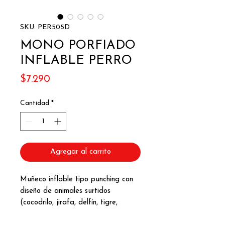
SKU: PER505D
MONO PORFIADO
INFLABLE PERRO
Precio
$7.290
Cantidad
*
Agregar al carrito
Muñeco inflable tipo punching con
diseño de animales surtidos
(cocodrilo, jirafa, delfín, tigre,
perrito, entre otros). Al golpearlo o