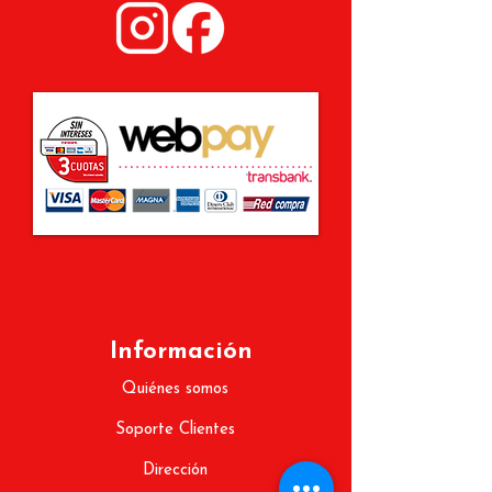
Uso recomendado:
Juego familiar
y recreativo.
Información
Quiénes somos
Soporte Clientes
Dirección