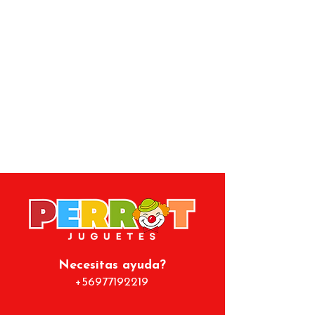
con amigos, ya que fomenta la
estrategia, la planificación y la
toma de decisiones, entregando
horas de entretención sin pantallas.
Características:
Juego de compra, venta e
intercambio de propiedades.
Incluye tablero, fichas, billetes,
tarjetas y dados.
Para 2 a 6 jugadores.
Estimula la negociación y el
pensamiento estratégico.
Fácil de aprender y dinámico.
Apto para juegos familiares y
como regalo.
Edad recomendada:
8 años o
Necesitas ayuda?
más.
+56977192219
Tipo de juego:
Estrategia y
negociación.