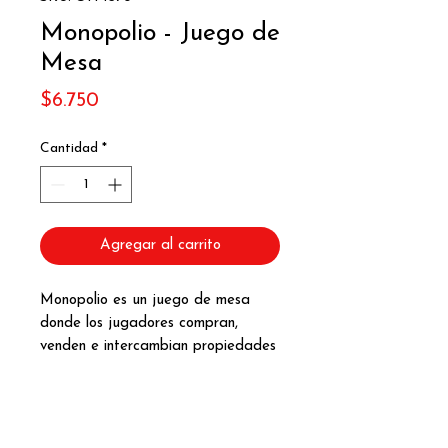
Monopolio - Juego de
Mesa
Precio
$6.750
Cantidad
*
Agregar al carrito
Monopolio es un juego de mesa
donde los jugadores compran,
venden e intercambian propiedades
con el objetivo de convertirse en el
mejor administrador de bienes
raíces.
Es ideal para compartir en familia o