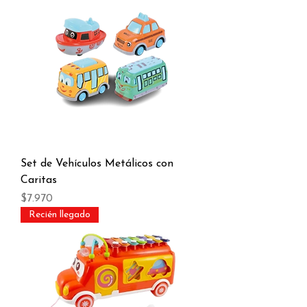
Set de Vehículos Metálicos con
Caritas
Precio
$7.970
Recién llegado