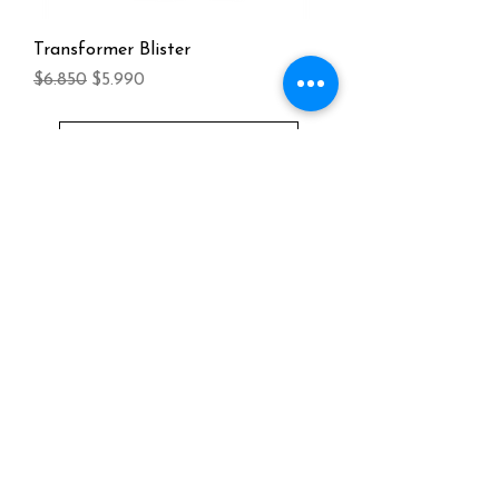
Transformer Blister
Precio
Precio de oferta
$6.850
$5.990
Cargar más
Necesitas ayuda?
+56977192219