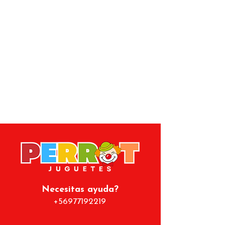
tejido de forma creativa y sencilla.
Incluye:
2 ovillos de lana en colores
vibrantes
6 mini telares de colores con
cuentas decorativas
Peine para ajustar los tejidos
2 agujas de plástico para tejer
Hilos de colores metálicos
Cuentas en forma de estrellas y
corazones para decorar
Fomenta la creatividad, la
paciencia y la motricidad fina. Una
opción perfecta para regalar.
Haz tu compra y cuéntanos tu
experiencia después de probarlo.
Necesitas ayuda?
+56977192219