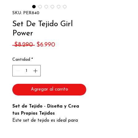
SKU: PER840
Set De Tejido Girl
Power
Precio
Precio
 $8.290 
$6.990
de
Cantidad
*
oferta
Agregar al carrito
Set de Tejido - Diseña y Crea
tus Propios Tejidos
Este set de tejido es ideal para
niñas y niños a partir de 6 años que
quieran iniciarse en el mundo del