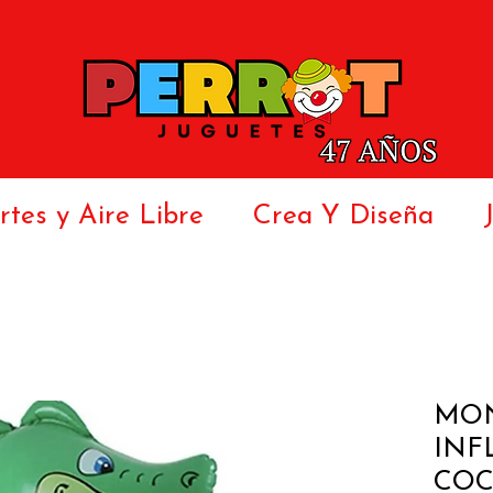
tes y Aire Libre
Crea Y Diseña
MON
INF
COC