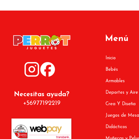
Menú
Inicio
Bebés
Armables
Deportes y Aire
Necesitas ayuda?
+56977192219
Crea Y Diseña
Juegos de Mes
Didácticos
Muñecas y Pelu