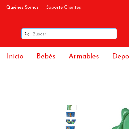
Quiénes Somos
Soporte Clientes
Inicio
Bebés
Armables
Depor