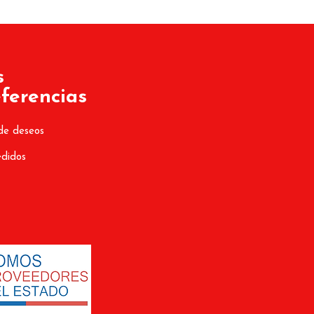
s
ferencias
de deseos
edidos