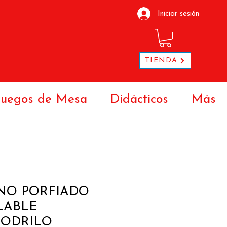
Iniciar sesión
TIENDA
Juegos de Mesa
Didácticos
Más
O PORFIADO
LABLE
ODRILO