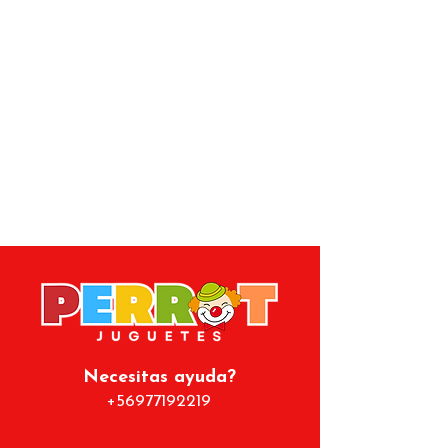
del abecedario. El objetivo es que
quien las tome vaya reconociendo
estas letras, imitando sus
pronunciaciones y reconociendo en
qué lugar del abecedario está.
¡Incluye un plumón para que escriba
las letras en el reverso de la tabla!
Es un juego que acelera el proceso
de aprendizaje del lenguaje
verbal de los más pequeños.
Tamaño: 30x22,5x2
Necesitas ayuda?
+56977192219