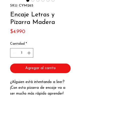
SKU: CYM265
Encaje Letras y
Pizarra Madera
Precio
$4.990
Cantidad
*
Agregar al carrito
¿Alguien está intentando a leer?
¡Con esta pizarra de encaje va a
ser mucho más rápido aprender!
Esta es una pizarra de madera que
contiene piezas de todas las letras