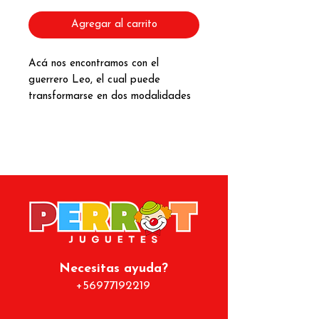
Agregar al carrito
Acá nos encontramos con el
guerrero Leo, el cual puede
transformarse en dos modalidades
diferentes. Al unirlos con sus
hermanos Virgo, Capricornio,
Sagitario, Escorpión y Libra los
puedes fusionar y transformar en un
Megaguerrero. No olvides que
todas nuestras piezas son lego
compatibles por lo que puedas
combinarlos con cualquier otro
construbrick que tengas!
Necesitas ayuda?
Este producto contiene 195 piezas.
+56977192219
Producto diseñado para 6+ años.