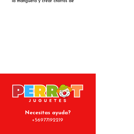
la manguera y crear chorros de
agua en todas direcciones. Al
recibir presión de agua, el cohete
gira y lanza sprays de forma
dinámica, ideal para juegos al aire
libre en días de calor.
Estimula el movimiento, la
coordinación y el juego compartido
entre niños y niñas. Su diseño
colorido y estable permite usarlo
sobre pasto, patio o superficies
planas sin dificultad.
Necesitas ayuda?
+56977192219