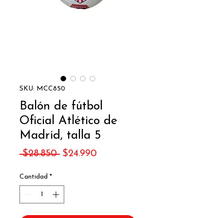
SKU: MCC850
Balón de fútbol
Oficial Atlético de
Madrid, talla 5
Precio
Precio
 $28.850 
$24.990
de
Cantidad
*
oferta