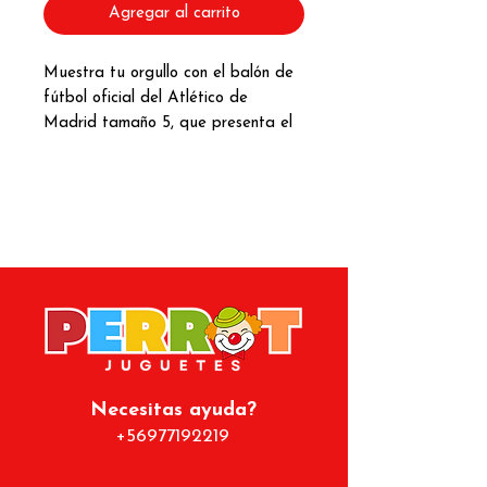
Agregar al carrito
Muestra tu orgullo con el balón de
fútbol oficial del Atlético de
Madrid tamaño 5,
que presenta el
escudo del club y los números y
firmas de jugadores legendarios, lo
que lo convierte en una excelente
opción para colecciones de
recuerdos.
Este balón de fútbol es
perfecto para exhibir como objeto
de colección, pero lo
suficientemente duradero para
practicar o jugar. El balón llega
desinflado.
Necesitas ayuda?
+56977192219