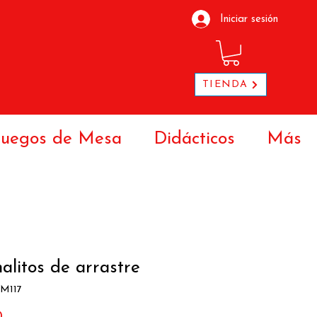
Iniciar sesión
TIENDA
Juegos de Mesa
Didácticos
Más
alitos de arrastre
YM117
Precio