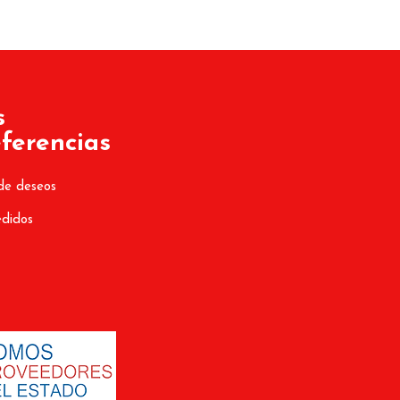
s
ferencias
de deseos
edidos