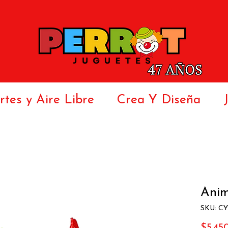
tes y Aire Libre
Crea Y Diseña
Anim
SKU: C