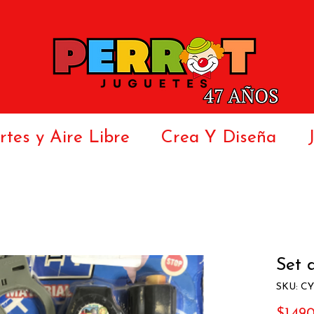
tes y Aire Libre
Crea Y Diseña
Set d
SKU: CY