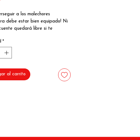
0
rseguir a los malechores
era debe estar bien equipado! Ni
cuente quedará libre si te
a este set.
d
*
e policía incluye unas esposas, un
ccesorio, no da hora real), una
 de balas de goma que se
 a superficies lisas e incluso una
ar al carrito
 para practicar puntería.
 21x28,5x3