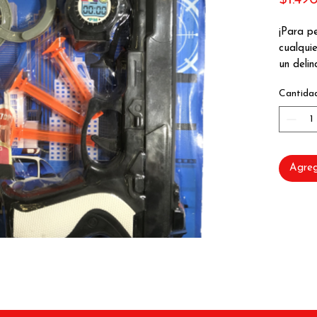
$1.49
¡Para pe
cualqui
un delin
acompañ
Cantida
El set d
reloj (a
pistola
adhieren
Agreg
figurita
Tamaño: