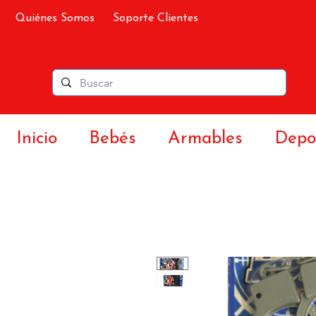
Quiénes Somos
Soporte Clientes
Inicio
Bebés
Armables
Depor