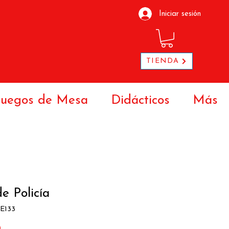
Iniciar sesión
TIENDA
Juegos de Mesa
Didácticos
Más
e Policía
E133
Precio