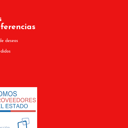
s
ferencias
de deseos
edidos