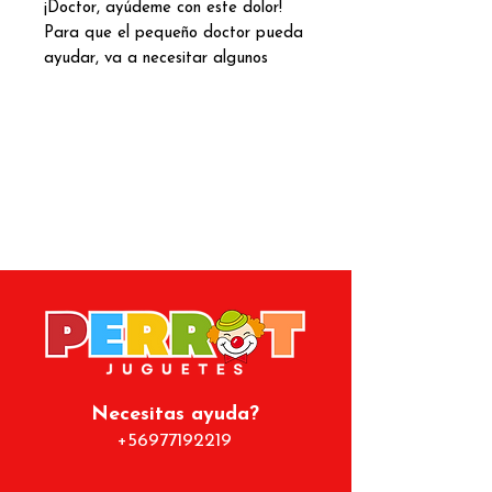
¡Doctor, ayúdeme con este dolor!
Para que el pequeño doctor pueda
ayudar, va a necesitar algunos
materiales... Esta Kit tiene todo lo
necesario para atender a todos los
pacientes.
La caja de doctor incluye un
fonendoscopio, termómetro (se
puede cambiar la temperatura que
indica), lentes, una jeringa, un puff
y 2 paletas para realizar el
chequeo médico con el mayor
detalle posible.
¡Esta consulta está preparada
para todo!
Necesitas ayuda?
+56977192219
Tamaño: 35x25x4