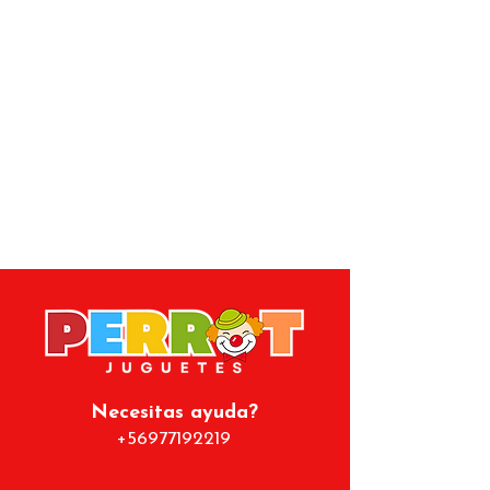
dibujos.
Su textura suave y su diseño tierno
lo convierten en un regalo perfecto
para niños, niñas o para quienes
disfrutan de artículos de papelería
originales y llamativos.
Necesitas ayuda?
+56977192219