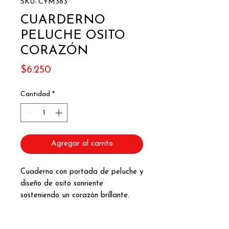
SKU: CYM383
CUARDERNO
PELUCHE OSITO
CORAZÓN
Precio
$6.250
Cantidad
*
Agregar al carrito
Cuaderno con portada de peluche y
diseño de osito sonriente
sosteniendo un corazón brillante.
Ideal para usar como diario,
cuaderno escolar o cuaderno de